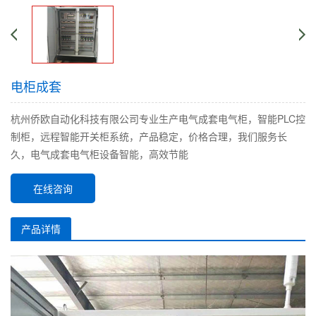
电柜成套
杭州侨欧自动化科技有限公司专业生产电气成套电气柜，智能PLC控
制柜，远程智能开关柜系统，产品稳定，价格合理，我们服务长
久，电气成套电气柜设备智能，高效节能
在线咨询
产品详情